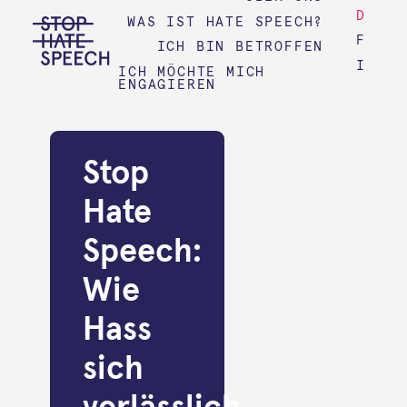
D
WAS IST HATE SPEECH?
F
ICH BIN BETROFFEN
I
ICH MÖCHTE MICH
ENGAGIEREN
Stop
Hate
Speech:
Wie
Hass
sich