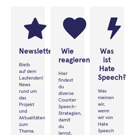
Newsletter
Wie
Was
reagieren?
ist
Bleib
Hate
auf dem
Hier
Speech?
Laufenden!
findest
News
du
Was
rund um
diverse
meinen
das
Counter
wir,
Projekt
Speech-
wenn
und
Strategien,
wir von
Aktualitäten
damit
Hate
zum
du
Speech
Thema.
lernst,