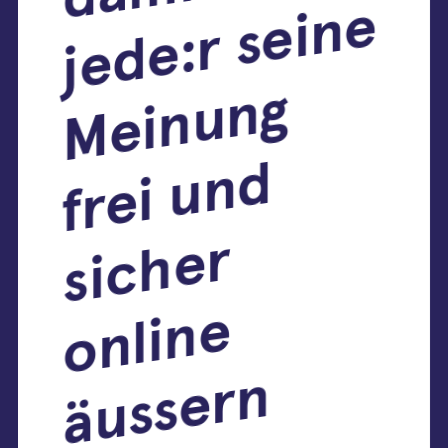
e
g
d
r
e
n