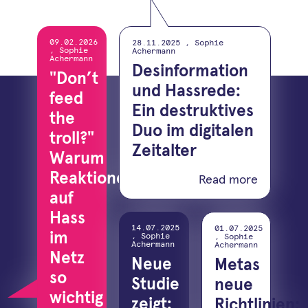
09.02.2026
28.11.2025
,
Sophie
,
Sophie
Achermann
Achermann
Desinformation
"Don’t
und Hassrede:
feed
Ein destruktives
the
Duo im digitalen
troll?"
Zeitalter
Warum
Reaktionen
Read more
auf
Hass
14.07.2025
01.07.2025
im
,
Sophie
,
Sophie
Achermann
Achermann
Netz
Neue
Metas
so
Studie
neue
wichtig
zeigt:
Richtlinien: